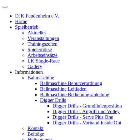
DJK Feudenheim e.V.
Home
Spielbetrieb
Aktuelles
Veranstaltungen
Trainingszeiten
Spielerbörse
Arbeitseinsätze
LK Single-Race
Gallery
Informationen
Ballmaschine
Ballmaschine Benutzerordnung
Ballmaschine Leitfaden
Ballmaschine Bedienungsanleitung
Digger Drills
Digger Drills - Grundlinienposition
Digger Drills - Angriff und Volley
Digger Drills - Serve Plus One
Digger Drills - Vorhand Inside Out
Kontakt
Beiträge
Hüttendienst