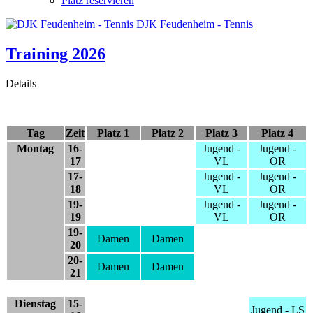
Platz reservieren
DJK Feudenheim - Tennis
Training 2026
Details
Tag
Zeit
Platz 1
Platz 2
Platz 3
Platz 4
Montag
16-
Jugend -
Jugend -
17
VL
OR
17-
Jugend -
Jugend -
18
VL
OR
19-
Jugend -
Jugend -
19
VL
OR
19-
Damen
Damen
20
20-
Damen
Damen
21
Dienstag
15-
Jugend - LS