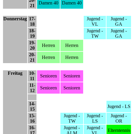
20-
Damen 40
Damen 40
21
Donnerstag
17-
Jugend -
Jugend -
18
VL
GA
18-
Jugend -
Jugend -
19
TW
GA
19-
Herren
Herren
20
20-
Herren
Herren
21
Freitag
10-
Senioren
Senioren
11
11-
Senioren
Senioren
12
14-
Jugend - LS
15
15-
Jugend -
Jugend -
Jugend -
16
TW
LS
OR
16-
Jugend -
Jugend -
Elterntennis
17
ALM
VL