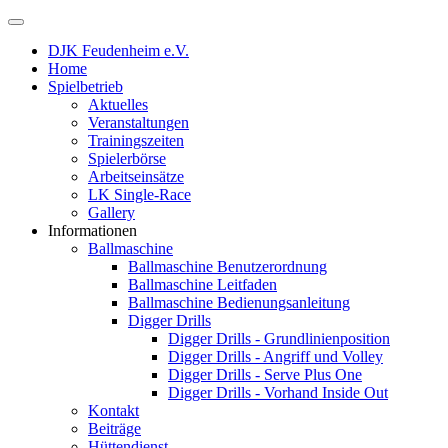
DJK Feudenheim e.V.
Home
Spielbetrieb
Aktuelles
Veranstaltungen
Trainingszeiten
Spielerbörse
Arbeitseinsätze
LK Single-Race
Gallery
Informationen
Ballmaschine
Ballmaschine Benutzerordnung
Ballmaschine Leitfaden
Ballmaschine Bedienungsanleitung
Digger Drills
Digger Drills - Grundlinienposition
Digger Drills - Angriff und Volley
Digger Drills - Serve Plus One
Digger Drills - Vorhand Inside Out
Kontakt
Beiträge
Hüttendienst