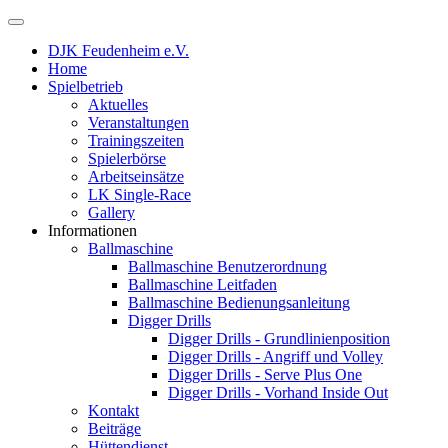
DJK Feudenheim e.V.
Home
Spielbetrieb
Aktuelles
Veranstaltungen
Trainingszeiten
Spielerbörse
Arbeitseinsätze
LK Single-Race
Gallery
Informationen
Ballmaschine
Ballmaschine Benutzerordnung
Ballmaschine Leitfaden
Ballmaschine Bedienungsanleitung
Digger Drills
Digger Drills - Grundlinienposition
Digger Drills - Angriff und Volley
Digger Drills - Serve Plus One
Digger Drills - Vorhand Inside Out
Kontakt
Beiträge
Hüttendienst