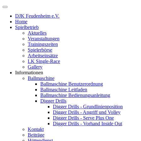
DJK Feudenheim e.V.
Home
Spielbetrieb
Aktuelles
Veranstaltungen
Trainingszeiten
Spielerbörse
Arbeitseinsätze
LK Single-Race
Gallery
Informationen
Ballmaschine
Ballmaschine Benutzerordnung
Ballmaschine Leitfaden
Ballmaschine Bedienungsanleitung
Digger Drills
Digger Drills - Grundlinienposition
Digger Drills - Angriff und Volley
Digger Drills - Serve Plus One
Digger Drills - Vorhand Inside Out
Kontakt
Beiträge
Hüttendienst