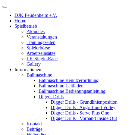
DJK Feudenheim e.V.
Home
Spielbetrieb
Aktuelles
Veranstaltungen
Trainingszeiten
Spielerbörse
Arbeitseinsätze
LK Single-Race
Gallery
Informationen
Ballmaschine
Ballmaschine Benutzerordnung
Ballmaschine Leitfaden
Ballmaschine Bedienungsanleitung
Digger Drills
Digger Drills - Grundlinienposition
Digger Drills - Angriff und Volley
Digger Drills - Serve Plus One
Digger Drills - Vorhand Inside Out
Kontakt
Beiträge
Hüttendienst