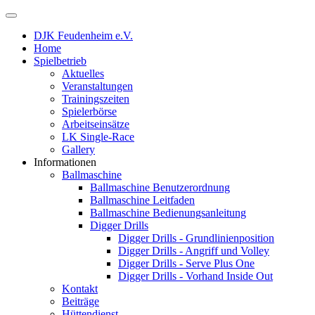
DJK Feudenheim e.V.
Home
Spielbetrieb
Aktuelles
Veranstaltungen
Trainingszeiten
Spielerbörse
Arbeitseinsätze
LK Single-Race
Gallery
Informationen
Ballmaschine
Ballmaschine Benutzerordnung
Ballmaschine Leitfaden
Ballmaschine Bedienungsanleitung
Digger Drills
Digger Drills - Grundlinienposition
Digger Drills - Angriff und Volley
Digger Drills - Serve Plus One
Digger Drills - Vorhand Inside Out
Kontakt
Beiträge
Hüttendienst